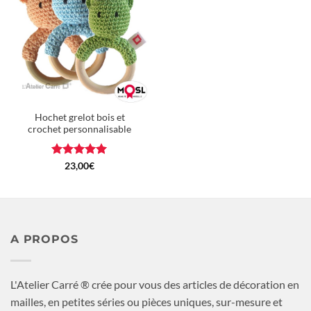
à la
wishlist
Hochet grelot bois et
crochet personnalisable
Note
5
sur
23,00
€
5
A PROPOS
L'Atelier Carré ® crée pour vous des articles de décoration en
mailles, en petites séries ou pièces uniques, sur-mesure et