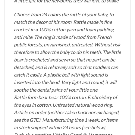
A little gift for the newborns they will love to shake.
Choose from 24 colors the rattle of your baby, to
match the decor of his room. Rattle made in fine
crochet in a 100% cotton yarn and foam padding
anti mite. The ring is made of wood from French
public forests, unvarnished, untreated. Without risk
therefore to allow the baby to do his teeth. The little
bear is crocheted and sewn so that no part can be
detached, and is relatively soft so that toddlers can
catch it easily. A plastic bell with light sound is
inserted into the head. Very light and round, it will
soothe the dental pains of your little one.
Rattle form bear bear 100% cotton. Embroidery of
the eyes in cotton. Untreated natural wood ring.
Article on order (neither taken back nor exchanged,
see the
GTC
). Manufacturing time 1 week, or items
in stock shipped within 24 hours (see below).
Exclusive creation L’Atelier Carré ®. Homemade.