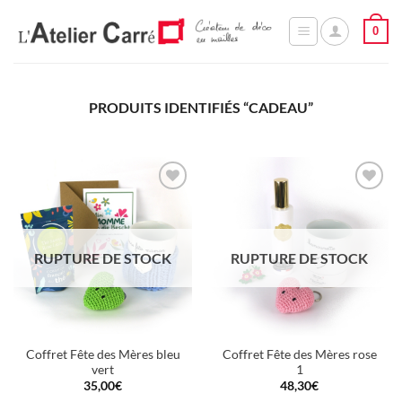
Passer
0
au
contenu
PRODUITS IDENTIFIÉS “CADEAU”
Ajouter
Ajouter
à la
à la
wishlist
wishlist
RUPTURE DE STOCK
RUPTURE DE STOCK
Coffret Fête des Mères bleu
Coffret Fête des Mères rose
vert
1
35,00
€
48,30
€