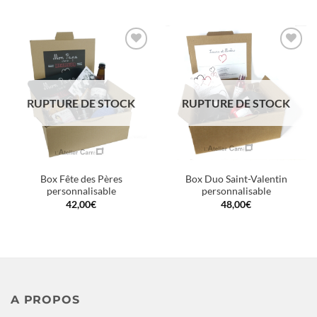
Ajouter
Ajouter
à la
à la
wishlist
wishlist
RUPTURE DE STOCK
RUPTURE DE STOCK
Box Fête des Pères
Box Duo Saint-Valentin
personnalisable
personnalisable
42,00
€
48,00
€
A PROPOS