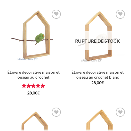
Ajouter
Ajouter
à la
à la
wishlist
wishlist
RUPTURE DE STOCK
Étagère décorative maison et
Étagère décorative maison et
oiseau au crochet
oiseau au crochet blanc
28,00
€
Note
5
sur
28,00
€
5
Ajouter
Ajouter
à la
à la
wishlist
wishlist