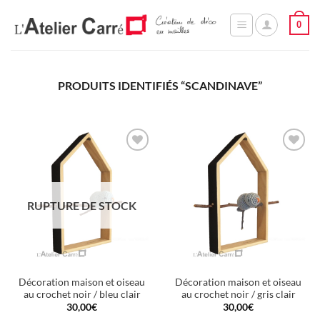
Passer
0
au
contenu
PRODUITS IDENTIFIÉS “SCANDINAVE”
Ajouter
Ajouter
à la
à la
wishlist
wishlist
RUPTURE DE STOCK
Décoration maison et oiseau
Décoration maison et oiseau
au crochet noir / bleu clair
au crochet noir / gris clair
30,00
€
30,00
€