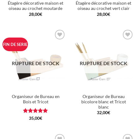
Étagère décorative maison et
Étagère décorative maison et
oiseau au crochet moutarde
oiseau au crochet vert clair
28,00
€
28,00
€
Ajouter
Ajouter
FIN DE SERIE
à la
à la
wishlist
wishlist
RUPTURE DE STOCK
RUPTURE DE STOCK
Organiseur de Bureau en
Organiseur de Bureau
Bois et Tricot
bicolore blanc et Tricot
blanc
32,00
€
Note
5
sur
35,00
€
5