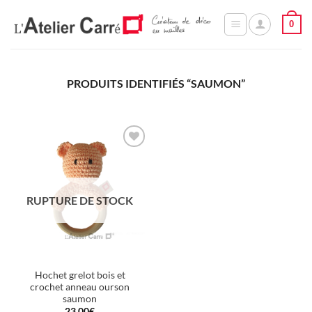
Passer
0
au
contenu
PRODUITS IDENTIFIÉS “SAUMON”
Ajouter
à la
wishlist
RUPTURE DE STOCK
Hochet grelot bois et
crochet anneau ourson
saumon
23,00
€