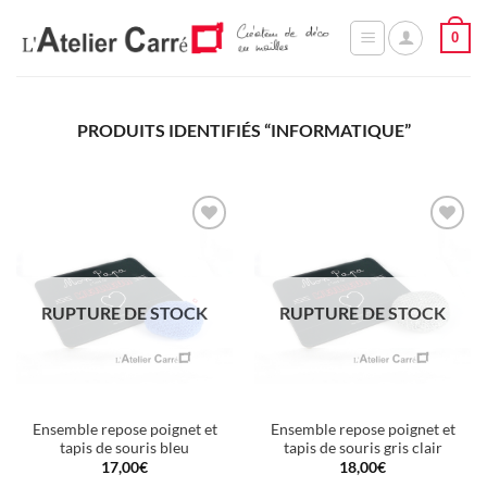
Passer
0
au
contenu
PRODUITS IDENTIFIÉS “INFORMATIQUE”
Ajouter
Ajouter
à la
à la
wishlist
wishlist
RUPTURE DE STOCK
RUPTURE DE STOCK
Ensemble repose poignet et
Ensemble repose poignet et
tapis de souris bleu
tapis de souris gris clair
17,00
€
18,00
€