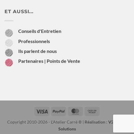
ET AUSSI...
Conseils d'Entretien
Professionnels
Ils parlent de nous
Partenaires | Points de Vente
Visa
PayPal
MasterCard
Cash
on
Copyright 2010-2026 - L'Atelier Carré ® |
Réalisation :
V2 Digital
Pickup
Solutions